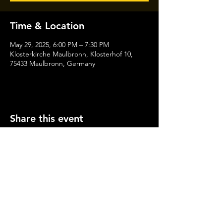
Time & Location
May 29, 2025, 6:00 PM – 7:30 PM
Klosterkirche Maulbronn, Klosterhof 10,
75433 Maulbronn, Germany
Share this event
Julian
Emanuel
Becker
© 2023 by Julian Emanuel Becker