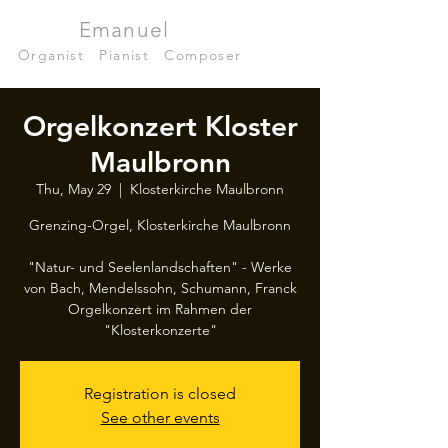
Julian
Emanuel
Becker
Organist
|
Pianist
|
Composer
Orgelkonzert Kloster
Maulbronn
Thu, May 29
  |  
Klosterkirche Maulbronn
Grenzing-Orgel, Klosterkirche Maulbronn
"Natur- und Seelenlandschaften" - Werke
von Bach, Mendelssohn, Schumann, Franck
Orgelkonzert im Rahmen der
"Klosterkonzerte"
Registration is closed
See other events