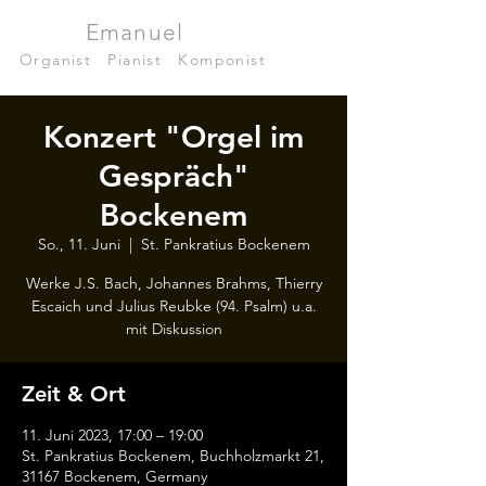
Julian
Emanuel
Becker
Organist
|
Pianist
|
Komponist
Konzert "Orgel im
Gespräch"
Bockenem
So., 11. Juni
  |  
St. Pankratius Bockenem
Werke J.S. Bach, Johannes Brahms, Thierry
Escaich und Julius Reubke (94. Psalm) u.a.
mit Diskussion
Zeit & Ort
11. Juni 2023, 17:00 – 19:00
St. Pankratius Bockenem, Buchholzmarkt 21,
31167 Bockenem, Germany