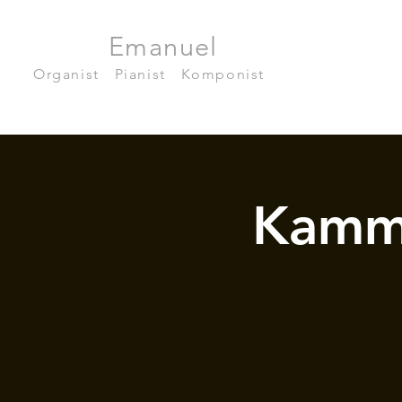
Julian
Emanuel
Becker
Organist
|
Pianist
|
Komponist
Kamm