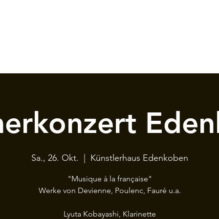
erkonzert Eden
Sa., 26. Okt.
  |  
Künstlerhaus Edenkoben
"Musique à la française"
Werke von Devienne, Poulenc, Fauré u.a.
Lyuta Kobayashi, Klarinette