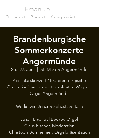
Julian
Emanuel
Becker
Organist
|
Pianist
|
Komponist
Brandenburgische
Sommerkonzerte
Angermünde
So., 22. Juni
  |  
St. Marien Angermünde
Abschlusskonzert "Brandenburgische
Orgelreise" an der weltberühmten Wagner-
Orgel Angermünde
Werke von Johann Sebastian Bach
Julian Emanuel Becker, Orgel
Claus Fischer, Moderation
Christoph Bornheimer, Orgelpräsentation