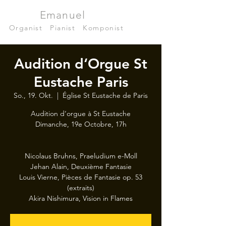
Julian
Emanuel
Becker
Organist
|
Pianist
|
Komponist
Audition d‘Orgue St
Eustache Paris
So., 19. Okt.
  |  
Église St Eustache de Paris
Audition d‘orgue à St Eustache
Dimanche, 19e Octobre, 17h
Nicolaus Bruhns, Praeludium e-Moll
Jehan Alain, Deuxième Fantasie
Louis Vierne, Pièces de Fantasie op. 53
(extraits)
Akira Nishimura, Vision in Flames