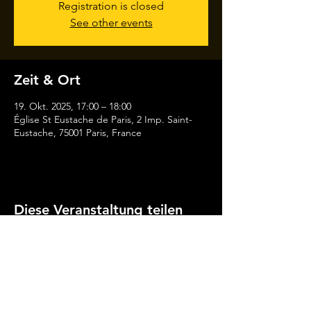
Registration is closed
See other events
Zeit & Ort
19. Okt. 2025, 17:00 – 18:00
Église St Eustache de Paris, 2 Imp. Saint-
Eustache, 75001 Paris, France
Diese Veranstaltung teilen
Julian
Emanuel
Becker